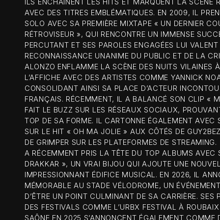
ILS ENCHAÎNENT LES HITS ET MARQUENT LA SCÈNE 
AVEC DES TITRES EMBLÉMATIQUES. EN 2009, IL PRE
SOLO AVEC SA PREMIÈRE MIXTAPE « UN DERNIER CO
RÉTROVISEUR », QUI RENCONTRE UN IMMENSE SUCC
PERCUTANT ET SES PAROLES ENGAGÉES LUI VALENT
RECONNAISSANCE UNANIME DU PUBLIC ET DE LA CRIT
ALONZO ENFLAMME LA SCÈNE DES NUITS VILAINES 
L’AFFICHE AVEC DES ARTISTES COMME YANNICK NOA
CONSOLIDANT AINSI SA PLACE D’ACTEUR INCONTO
FRANÇAIS. RÉCEMMENT, IL A BALANCÉ SON CLIP « M
FAIT LE BUZZ SUR LES RÉSEAUX SOCIAUX, PROUVANT
TOP DE SA FORME. IL CARTONNE ÉGALEMENT AVEC
SUR LE HIT « OH MA JOLIE » AUX CÔTÉS DE GUY2BE
DE GRIMPER SUR LES PLATEFORMES DE STREAMING. E
A RÉCEMMENT PRIS LA TÊTE DU TOP ALBUMS AVEC 
DRAKKAR », UN VRAI BIJOU QUI AJOUTE UNE NOUVEL
IMPRESSIONNANT ÉDIFICE MUSICAL. EN 2026, IL A
MÉMORABLE AU STADE VÉLODROME, UN ÉVÉNEMENT
D’ÊTRE UN POINT CULMINANT DE SA CARRIÈRE. SES
DES FESTIVALS COMME L’URBX FESTIVAL À ROUBAIX
SAÔNE EN 2025 S’ANNONCENT ÉGALEMENT COMME