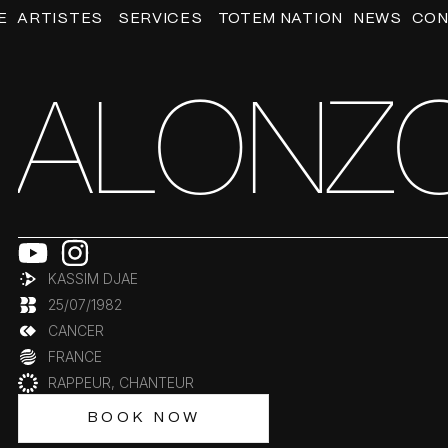
OUVRIR ARTISTES
OUVRIR SERVICES
E
ARTISTES
SERVICES
TOTEM NATION
NEWS
CON
ALONZ
KASSIM DJAE
25/07/1982
CANCER
FRANCE
RAPPEUR, CHANTEUR
BOOK NOW