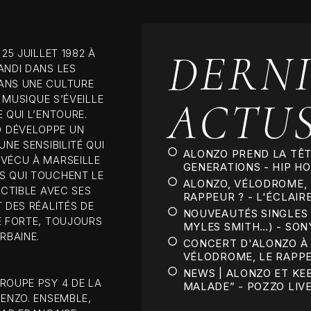
BOOK NOW
DERNI
25 JUILLET 1982 À
ANDI DANS LES
ANS UNE CULTURE
ACTU
 MUSIQUE S’ÉVEILLE
 QUI L’ENTOURE.
O DÉVELOPPE UN
NE SENSIBILITÉ QUI
ALONZO PREND LA TÊT
 VÉCU À MARSEILLE
GENERATIONS - HIP H
S QUI TOUCHENT LE
ALONZO, VÉLODROME, 
ECTIBLE AVEC SES
RAPPEUR ? - L'ÉCLAIR
 DES RÉALITÉS DE
NOUVEAUTÉS SINGLES (
E FORTE, TOUJOURS
MYLES SMITH…) - SON
RBAINE.
CONCERT D'ALONZO À 
VÉLODROME, LE RAPPEU
NEWS | ALONZO ET KE
ROUPE PSY 4 DE LA
MALADE” - POZZO LIV
CENZO. ENSEMBLE,