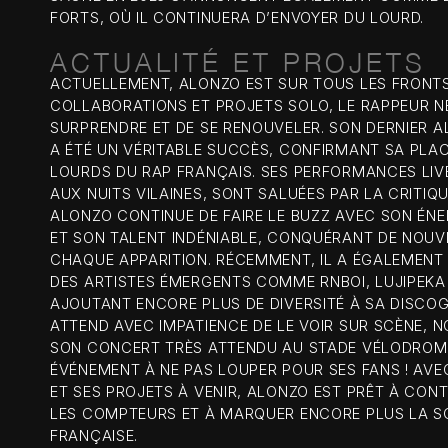
FORTS, OÙ IL CONTINUERA D’ENVOYER DU LOURD.
ACTUALITÉ ET PROJETS
ACTUELLEMENT, ALONZO EST SUR TOUS LES FRONTS
COLLABORATIONS ET PROJETS SOLO, LE RAPPEUR N
SURPRENDRE ET DE SE RENOUVELER. SON DERNIER A
A ÉTÉ UN VÉRITABLE SUCCÈS, CONFIRMANT SA PLAC
LOURDS DU RAP FRANÇAIS. SES PERFORMANCES LIV
AUX NUITS VILAINES, SONT SALUÉES PAR LA CRITIQU
ALONZO CONTINUE DE FAIRE LE BUZZ AVEC SON ÉN
ET SON TALENT INDÉNIABLE, CONQUÉRANT DE NOUV
CHAQUE APPARITION. RÉCEMMENT, IL A ÉGALEMEN
DES ARTISTES ÉMERGENTS COMME RNBOI, LUJIPEKA
AJOUTANT ENCORE PLUS DE DIVERSITÉ À SA DISCOG
ATTEND AVEC IMPATIENCE DE LE VOIR SUR SCÈNE,
SON CONCERT TRÈS ATTENDU AU STADE VÉLODROME
ÉVÉNEMENT À NE PAS LOUPER POUR SES FANS ! AVE
ET SES PROJETS À VENIR, ALONZO EST PRÊT À CON
LES COMPTEURS ET À MARQUER ENCORE PLUS LA S
FRANÇAISE.