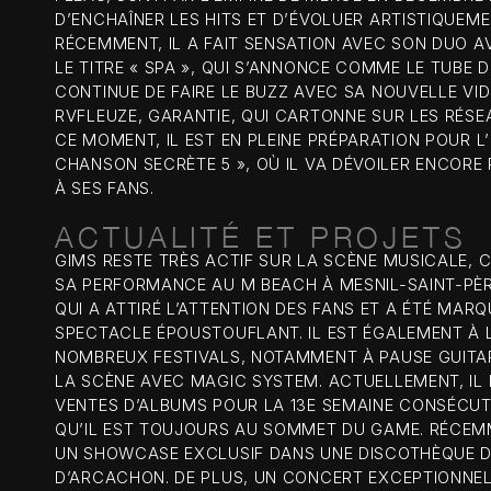
D’ENCHAÎNER LES HITS ET D’ÉVOLUER ARTISTIQUEME
RÉCEMMENT, IL A FAIT SENSATION AVEC SON DUO 
LE TITRE « SPA », QUI S’ANNONCE COMME LE TUBE 
CONTINUE DE FAIRE LE BUZZ AVEC SA NOUVELLE VI
RVFLEUZE, GARANTIE, QUI CARTONNE SUR LES RÉSE
CE MOMENT, IL EST EN PLEINE PRÉPARATION POUR L’
CHANSON SECRÈTE 5 », OÙ IL VA DÉVOILER ENCORE 
À SES FANS.
ACTUALITÉ ET PROJETS
GIMS RESTE TRÈS ACTIF SUR LA SCÈNE MUSICALE,
SA PERFORMANCE AU M BEACH À MESNIL-SAINT-PÈ
QUI A ATTIRÉ L’ATTENTION DES FANS ET A ÉTÉ MARQ
SPECTACLE ÉPOUSTOUFLANT. IL EST ÉGALEMENT À L
NOMBREUX FESTIVALS, NOTAMMENT À PAUSE GUITAR
LA SCÈNE AVEC MAGIC SYSTEM. ACTUELLEMENT, IL 
VENTES D’ALBUMS POUR LA 13E SEMAINE CONSÉCUT
QU’IL EST TOUJOURS AU SOMMET DU GAME. RÉCEMM
UN SHOWCASE EXCLUSIF DANS UNE DISCOTHÈQUE D
D’ARCACHON. DE PLUS, UN CONCERT EXCEPTIONNEL