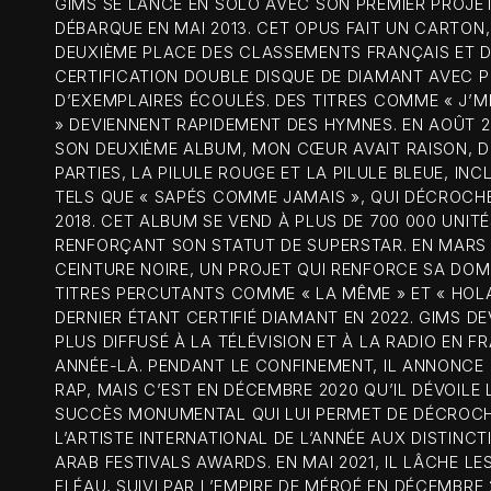
GIMS SE LANCE EN SOLO AVEC SON PREMIER PROJET,
DÉBARQUE EN MAI 2013. CET OPUS FAIT UN CARTON
DEUXIÈME PLACE DES CLASSEMENTS FRANÇAIS ET
CERTIFICATION DOUBLE DISQUE DE DIAMANT AVEC P
D’EXEMPLAIRES ÉCOULÉS. DES TITRES COMME « J’ME 
» DEVIENNENT RAPIDEMENT DES HYMNES. EN AOÛT 20
SON DEUXIÈME ALBUM, MON CŒUR AVAIT RAISON, DI
PARTIES, LA PILULE ROUGE ET LA PILULE BLEUE, INC
TELS QUE « SAPÉS COMME JAMAIS », QUI DÉCROCH
2018. CET ALBUM SE VEND À PLUS DE 700 000 UNIT
RENFORÇANT SON STATUT DE SUPERSTAR. EN MARS 2
CEINTURE NOIRE, UN PROJET QUI RENFORCE SA DOM
TITRES PERCUTANTS COMME « LA MÊME » ET « HOLA
DERNIER ÉTANT CERTIFIÉ DIAMANT EN 2022. GIMS DEV
PLUS DIFFUSÉ À LA TÉLÉVISION ET À LA RADIO EN F
ANNÉE-LÀ. PENDANT LE CONFINEMENT, IL ANNONCE
RAP, MAIS C’EST EN DÉCEMBRE 2020 QU’IL DÉVOILE 
SUCCÈS MONUMENTAL QUI LUI PERMET DE DÉCROCHE
L’ARTISTE INTERNATIONAL DE L’ANNÉE AUX DISTINCT
ARAB FESTIVALS AWARDS. EN MAI 2021, IL LÂCHE LE
FLÉAU, SUIVI PAR L’EMPIRE DE MÉROÉ EN DÉCEMBRE