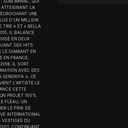
 SUBLIMINAL, QUI
, ATTEIGNANT LA
 DÉCROCHANT UNE
LUS D’UN MILLION
TIRE » ET « BELLA
15, IL BALANCE
VISÉ EN DEUX
LUANT DES HITS
E LE DIAMANT EN
ÉS EN FRANCE,
018, IL SORT
INATION AVEC DES
 SEÑORITA », CE
IENT L’ARTISTE LE
RANCE CETTE
 UN PROJET 100%
LE FLÉAU, UN
R LE PRIX DE
IVE INTERNATIONAL
S VESTIGES DU
 2021, CONTINUANT