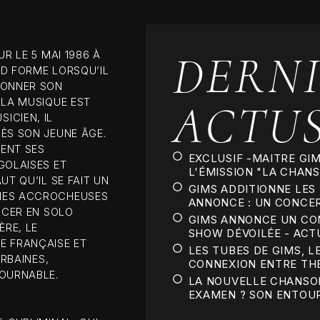
BOOK NOW
DERNI
R LE 5 MAI 1986 À
ND FORME LORSQU’IL
ÇONNER SON
ACTU
 LA MUSIQUE EST
ICIEN, IL
ÈS SON JEUNE ÂGE.
ENT SES
EXCLUSIF -MAITRE GI
GOLAISES ET
L'ÉMISSION "LA CHANSO
UT QU’IL SE FAIT UN
GIMS ADDITIONNE LES 
DIES ACCROCHEUSES
ANNONCE : UN CONCERT
NCER EN SOLO
GIMS ANNONCE UN CON
RE, LE
SHOW DÉVOILÉE - ACT
E FRANÇAISE ET
LES TUBES DE GIMS, L
URBAINES,
CONNEXION ENTRE THEO
TOURNABLE.
LA NOUVELLE CHANSON
EXAMEN ? SON ENTOUR