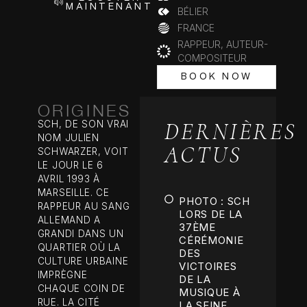
MAINTENANT
BÉLIER
FRANCE
RAPPEUR, AUTEUR-
COMPOSITEUR
BOOK NOW
BOOK NOW
ORIGINES
DERNIÈRES
SCH, DE SON VRAI
NOM JULIEN
ACTUS
SCHWARZER, VOIT
LE JOUR LE 6
AVRIL 1993 À
MARSEILLE. CE
PHOTO : SCH
RAPPEUR AU SANG
LORS DE LA
ALLEMAND A
37ÈME
GRANDI DANS UN
CÉRÉMONIE
QUARTIER OÙ LA
DES
CULTURE URBAINE
VICTOIRES
IMPRÈGNE
DE LA
CHAQUE COIN DE
MUSIQUE À
RUE. LA CITÉ
LA SEINE