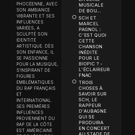
PHOCÉENNE, AVEC
MUSICALE
SON AMBIANCE
DE BOU...
VIBRANTE ET SES
SCH ET
INFLUENCES
MARCEL
VARIÉES, A
PAGNOL :
SCULPTÉ SON
C'EST QUOI
IDENTITÉ
CETTE
ARTISTIQUE. DÈS
CHANSON
INÉDITE
SON ENFANCE, IL
POUR LE
SE PASSIONNE
BIOPIC ? -
POUR LA MUSIQUE,
L'ÉCLAIREUR
S’INSPIRANT DE
FNAC
FIGURES
TROIS
EMBLÉMATIQUES
CHOSES À
DU RAP FRANÇAIS
SAVOIR SUR
ET
SCH, LE
INTERNATIONAL.
RAPPEUR
SES PREMIÈRES
D'AUBAGNE
INFLUENCES
QUI SE
PROVIENNENT DU
PRODUIRA
RAP DE LA CÔTE
EN CONCERT
EST AMÉRICAINE
AU STADE DE