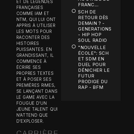
ET DE LÉGENDES
FRANC...
FRANÇAISES
SCH DE
COMME IAM ET
RETOUR DÈS
NTM, QUI LUI ONT
DEMAIN ? -
APPRIS À UTILISER
GENERATIONS
LES MOTS POUR
- HIP HOP
RACONTER DES
SOUL RADIO
HISTOIRES
"NOUVELLE
PUISSANTES. EN
ÉCOLE": SCH
GRANDISSANT, IL
ET SDM EN
COMMENCE À
DUEL POUR
ÉCRIRE SES
DÉNICHER LE
PROPRES TEXTES
FUTUR
ET À POSER SES
PRODIGE DU
PREMIÈRES RIMES,
RAP - BFM
SE LANÇANT DANS
LE GAME AVEC LA
FOUGUE D’UN
JEUNE TALENT QUI
N’ATTEND QUE
D’EXPLOSER.
CARRIÈRE