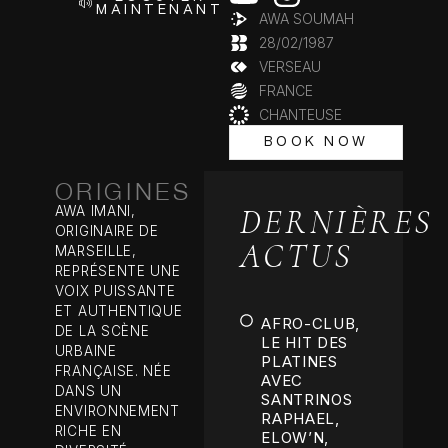
MAINTENANT
AWA SOUMAH
28/02/1987
VERSEAU
FRANCE
CHANTEUSE
BOOK NOW
BOOK NOW
ORIGINES
DERNIÈRES
AWA IMANI,
ORIGINAIRE DE
ACTUS
MARSEILLE,
REPRÉSENTE UNE
VOIX PUISSANTE
ET AUTHENTIQUE
AFRO-CLUB,
DE LA SCÈNE
LE HIT DES
URBAINE
PLATINES
FRANÇAISE. NÉE
AVEC
DANS UN
SANTRINOS
ENVIRONNEMENT
RAPHAEL,
RICHE EN
ELOW’N,