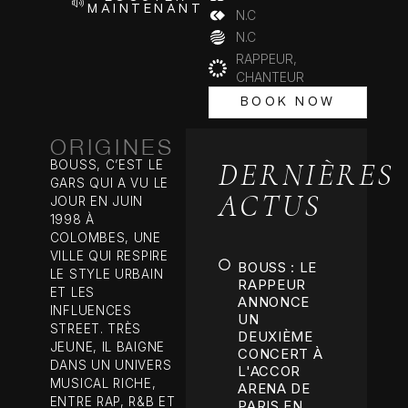
MAINTENANT
N.C
N.C
RAPPEUR,
CHANTEUR
BOOK NOW
BOOK NOW
ORIGINES
DERNIÈRES
BOUSS, C’EST LE
GARS QUI A VU LE
ACTUS
JOUR EN JUIN
1998 À
COLOMBES, UNE
VILLE QUI RESPIRE
BOUSS : LE
LE STYLE URBAIN
RAPPEUR
ET LES
ANNONCE
INFLUENCES
UN
STREET. TRÈS
DEUXIÈME
JEUNE, IL BAIGNE
CONCERT À
DANS UN UNIVERS
L'ACCOR
MUSICAL RICHE,
ARENA DE
ENTRE RAP, R&B ET
PARIS EN