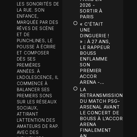
LES SONORITÉS DE
2026 -
LA RUE. SON
SORTIR À
ENFANCE,
PARIS
MARQUÉE PAR DES
« C’ÉTAIT
RÊVES DE SCÈNE
UNE
ET DE
DINGUERIE !
PUNCHLINES, LE
» : À 27 ANS,
POUSSE À ÉCRIRE
LE RAPPEUR
BOUSS
ET COMPOSER
ENFLAMME
DÈS SES
SON
PREMIÈRES
PREMIER
ANNÉES. À
ACCOR
L’ADOLESCENCE, IL
ARENA -...
COMMENCE À
LA
BALANCER SES
RETRANSMISSION
PREMIERS SONS
DU MATCH PSG-
SUR LES RÉSEAUX
ARSENAL AVANT
SOCIAUX,
LE CONCERT DE
ATTIRANT
BOUSS À L’ACCOR
L’ATTENTION DES
ARENA
AMATEURS DE RAP.
FINALEMENT
AVEC DES
AN...