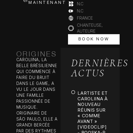
MAINTENANT
N.C
N.C
FRANCE
CHANTEUSE,
AUTEURE
BOOK NOW
BOOK NOW
ORIGINES
DERNIÈRES
CAROLIINA, LA
BELLE BRÉSILIENNE
ACTUS
QUI COMMENCE À
FAIRE DU BRUIT
DANS LE GAME, A
VU LE JOUR DANS
LARTISTE ET
UNE FAMILLE
CAROLIINA À
PASSIONNÉE DE
NOUVEAU
MUSIQUE.
RÉUNIS SUR
ORIGINAIRE DE
« COMME
SÃO PAULO, ELLE A
AVANT »
GRANDI BERCÉE
[VIDEOCLIP]
PAR DES RYTHMES
- BOOSKA-P