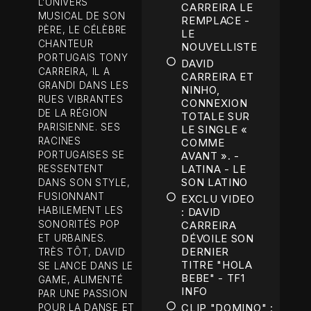
L’UNIVERS
CARREIRA LE
MUSICAL DE SON
REMPLACE -
PÈRE, LE CÉLÈBRE
LE
CHANTEUR
NOUVELLISTE
PORTUGAIS TONY
DAVID
CARREIRA, IL A
CARREIRA ET
GRANDI DANS LES
NINHO,
RUES VIBRANTES
CONNEXION
DE LA RÉGION
TOTALE SUR
PARISIENNE. SES
LE SINGLE «
RACINES
COMME
PORTUGAISES SE
AVANT ». -
LATINA - LE
RESSENTENT
SON LATINO
DANS SON STYLE,
FUSIONNANT
EXCLU VIDEO
HABILEMENT LES
: DAVID
SONORITÉS POP
CARREIRA
DÉVOILE SON
ET URBAINES.
DERNIER
TRÈS TÔT, DAVID
TITRE "HOLA
SE LANCE DANS LE
BEBE" - TF1
GAME, ALIMENTÉ
INFO
PAR UNE PASSION
CLIP "DOMINO" :
POUR LA DANSE ET