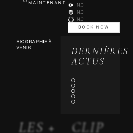
MAINTENANT
N.C
N.C
N.C
BOOK NOW
BOOK NOW
BIOGRAPHIE À
DERNIÈRES
VENIR
ACTUS
LES +
CLIP