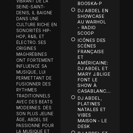
VIBRANT DE LA
BOOSKA-P
SEINE-SAINT-
DJ ABDEL EN
DENIS, IL BAIGNE
SHOWCASE
DANS UNE
AU WARHOL
CULTURE RICHE EN
- RADIO
SONORITÉS HIP-
SCOOP
HOP, R&B, ET
ICÔNES DES
ÉLECTRO. SES
SCÈNES
ORIGINES
FRANÇAISE
MAGHRÉBINES
ET
ONT FORTEMENT
AMÉRICAINE:
INFLUENCÉ SA
DJ ABDEL ET
MUSIQUE, LUI
MARY J.BLIGE
PERMETTANT DE
FONT LE
FUSIONNER DES
SHOW À
RYTHMES
CASABLANC...
TRADITIONNELS
DJ ABDEL,
AVEC DES BEATS
PLATINES
MODERNES. DÈS
NATALES ET
SON PLUS JEUNE
VIBES
ÂGE, ABDEL SE
MAISON - LE
PASSIONNE POUR
DESK
LA MUSIQUE ET