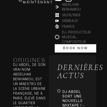
MAINTENANT
ABDELHAK
BENHAMOU
06/05/1969
GÉMEAUX
FRANCE
DJ, PRODUCTEUR
MUSICAL,
COMPOSITEUR
BOOK NOW
BOOK NOW
ORIGINES
DERNIÈRES
DJ ABDEL, DE SON
VRAI NOM
ACTUS
ABDELHAK
BENHAMOU, EST
UN MAESTRO DE
LA SCÈNE URBAINE
DJ ABDEL
FRANÇAISE, NÉ À
SORT UNE
PARIS. ÉLEVÉ DANS
NOUVELLE
LE QUARTIER
MIXTAPE ! -