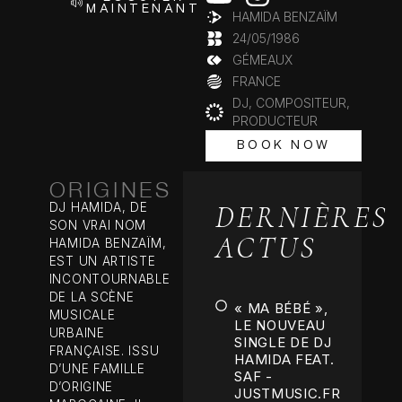
MAINTENANT
HAMIDA BENZAÏM
24/05/1986
GÉMEAUX
FRANCE
DJ, COMPOSITEUR,
PRODUCTEUR
BOOK NOW
BOOK NOW
ORIGINES
DERNIÈRES
DJ HAMIDA, DE
SON VRAI NOM
ACTUS
HAMIDA BENZAÏM,
EST UN ARTISTE
INCONTOURNABLE
DE LA SCÈNE
« MA BÉBÉ »,
MUSICALE
LE NOUVEAU
URBAINE
SINGLE DE DJ
FRANÇAISE. ISSU
HAMIDA FEAT.
D’UNE FAMILLE
SAF -
D’ORIGINE
JUSTMUSIC.FR