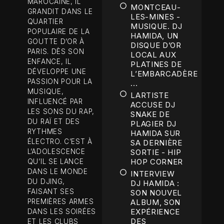
MAROCAINE, IL
MONTCEAU-
GRANDIT DANS LE
LES-MINES -
QUARTIER
MUSIQUE. DJ
POPULAIRE DE LA
HAMIDA, UN
GOUTTE D’OR À
DISQUE D’OR
PARIS. DÈS SON
LOCAL AUX
ENFANCE, IL
PLATINES DE
DÉVELOPPE UNE
L’EMBARCADÈRE
PASSION POUR LA
...
MUSIQUE,
LARTISTE
INFLUENCÉ PAR
ACCUSE DJ
LES SONS DU RAP,
SNAKE DE
DU RAÏ ET DES
PLAGIER DJ
RYTHMES
HAMIDA SUR
ÉLECTRO. C’EST À
SA DERNIÈRE
L’ADOLESCENCE
SORTIE - HIP
HOP CORNER
QU’IL SE LANCE
DANS LE MONDE
INTERVIEW
DU DJING,
DJ HAMIDA :
FAISANT SES
SON NOUVEL
PREMIÈRES ARMES
ALBUM, SON
EXPÉRIENCE
DANS LES SOIRÉES
DES
ET LES CLUBS