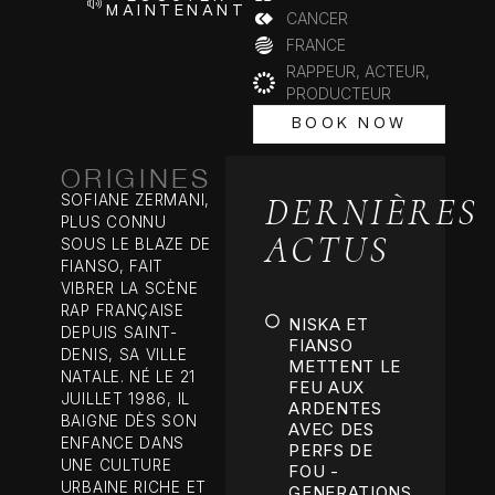
MAINTENANT
CANCER
FRANCE
RAPPEUR, ACTEUR,
PRODUCTEUR
BOOK NOW
BOOK NOW
ORIGINES
DERNIÈRES
SOFIANE ZERMANI,
PLUS CONNU
ACTUS
SOUS LE BLAZE DE
FIANSO, FAIT
VIBRER LA SCÈNE
RAP FRANÇAISE
NISKA ET
DEPUIS SAINT-
FIANSO
DENIS, SA VILLE
METTENT LE
NATALE. NÉ LE 21
FEU AUX
JUILLET 1986, IL
ARDENTES
BAIGNE DÈS SON
AVEC DES
ENFANCE DANS
PERFS DE
UNE CULTURE
FOU -
URBAINE RICHE ET
GENERATIONS