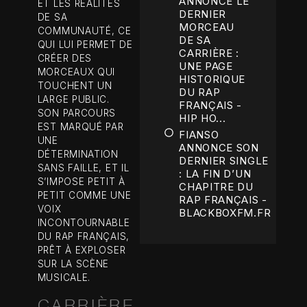
ANNONCE LE
ET LES RÉALITÉS
DERNIER
DE SA
MORCEAU
COMMUNAUTÉ, CE
DE SA
QUI LUI PERMET DE
CARRIÈRE :
CRÉER DES
UNE PAGE
MORCEAUX QUI
HISTORIQUE
TOUCHENT UN
DU RAP
LARGE PUBLIC.
FRANÇAIS -
SON PARCOURS
HIP HO...
EST MARQUÉ PAR
FIANSO
UNE
ANNONCE SON
DÉTERMINATION
DERNIER SINGLE
SANS FAILLE, ET IL
: LA FIN D’UN
S’IMPOSE PETIT À
CHAPITRE DU
PETIT COMME UNE
RAP FRANÇAIS -
VOIX
BLACKBOXFM.FR
INCONTOURNABLE
DU RAP FRANÇAIS,
PRÊT À EXPLOSER
SUR LA SCÈNE
MUSICALE.
CARRIÈRE