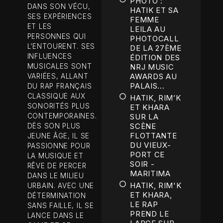
PHOTO :
DANS SON VÉCU,
HATIK ET SA
SES EXPÉRIENCES
FEMME
ET LES
LEILA AU
PERSONNES QUI
PHOTOCALL
L’ENTOURENT. SES
DE LA 27ÈME
INFLUENCES
ÉDITION DES
MUSICALES SONT
NRJ MUSIC
AWARDS AU
VARIÉES, ALLANT
PALAIS...
DU RAP FRANÇAIS
CLASSIQUE AUX
HATIK, RIM’K
SONORITÉS PLUS
ET KHARA
CONTEMPORAINES.
SUR LA
SCÈNE
DÈS SON PLUS
FLOTTANTE
JEUNE ÂGE, IL SE
DU VIEUX-
PASSIONNE POUR
PORT CE
LA MUSIQUE ET
SOIR -
RÊVE DE PERCER
MARITIMA
DANS LE MILIEU
HATIK, RIM'K
URBAIN. AVEC UNE
ET KHARA,
DÉTERMINATION
LE RAP
SANS FAILLE, IL SE
PREND LE
LANCE DANS LE