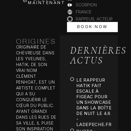
MAINTENANT
SCORPION
FRANCE
RAPPEUR, ACTEUR
BOOK NOW
BOOK NOW
ORIGINES
DERNIÈRES
ORIGINAIRE DE
CHEVREUSE DANS
ACTUS
LES YVELINES,
HATIK, DE SON
VRAI NOM
CLÉMENT
LE RAPPEUR
PENHOAT, EST UN
HATIK FAIT
ARTISTE COMPLET
ESCALE À
QUI A SU
FIGEAC POUR
CONQUÉRIR LE
UN SHOWCASE
CŒUR DU PUBLIC.
DANS LA BOÎTE
AYANT GRANDI
DE NUIT LE 4.6
DANS LES RUES DE
-
SA VILLE, IL PUISE
LADEPECHE.FR
SON INSPIRATION