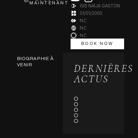
MAINTENANT
ISIS NAIJA GASTON
01/01/2000
N.C
N.C
N.C
BOOK NOW
BOOK NOW
BIOGRAPHIE À
DERNIÈRES
VENIR
ACTUS