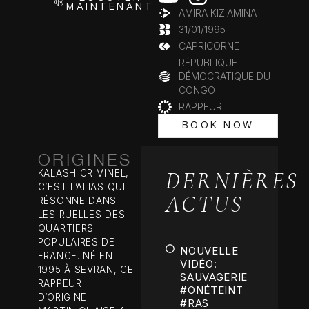
MAINTENANT
AMIRA KIZIAMINA
31/01/1995
CAPRICORNE
RÉPUBLIQUE
DÉMOCRATIQUE DU
CONGO
RAPPEUR
BOOK NOW
BOOK NOW
ORIGINES
DERNIÈRES
KALASH CRIMINEL,
C’EST L’ALIAS QUI
ACTUS
RÉSONNE DANS
LES RUELLES DES
QUARTIERS
POPULAIRES DE
NOUVELLE
FRANCE. NÉ EN
VIDÉO:
1995 À SEVRAN, CE
SAUVAGERIE
RAPPEUR
#ONÉTEINT
D’ORIGINE
#RAS