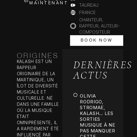
MAINTENANT
TAUREAU
FRANCE
CHANTEUR,
RAPPEUR, AUTEUR-
COMPOSITEUR
BOOK NOW
BOOK NOW
ORIGINES
DERNIÈRES
KALASH EST UN
RAPPEUR
ACTUS
ORIGINAIRE DE LA
MARTINIQUE, UN
ÎLOT DE DIVERSITÉ
MUSICALE ET
OLIVIA
CULTURELLE. NÉ
RODRIGO,
DANS UNE FAMILLE
STROMAE,
OÙ LA MUSIQUE
KALASH… LES
ÉTAIT
SORTIES
OMNIPRÉSENTE, IL
MUSIQUE À NE
A RAPIDEMENT ÉTÉ
PAS MANQUER
INFLUENCÉ PAR
CETTE