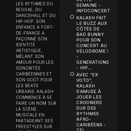
LES RYTHMES DU
SEMAINE -
REGGAE, DU
INFOCONCERT
DANCEHALL ET DU
KALASH FAIT
HIP-HOP. SON
LE BUZZ AUX
ENFANCE À FORT-
CÔTÉS DE
DE-FRANCE A
BAD BUNNY
FAÇONNÉ SON
POUR SON
IDENTITÉ
CONCERT AU
ARTISTIQUE,
VÉLODROME !
-
MÊLANT SON
GENERATIONS
AMOUR POUR LES
- HIP...
SONORITÉS
CARIBÉENNES ET
AVEC “EX
SON GOÛT POUR
VOTO”,
KALASH
LES BEATS
S’AMUSE À
URBAINS. KALASH
JOUER LES
COMMENCE À SE
CROONERS
FAIRE UN NOM SUR
SUR DES
LA SCÈNE
RYTHMES
MUSICALE EN
AFRO-
PARTAGEANT SES
CARIBÉENS -
FREESTYLES SUR
TÉL...