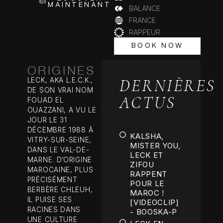
MAINTENANT
BALANCE
FRANCE
RAPPEUR
BOOK NOW
BOOK NOW
ORIGINES
DERNIÈRES
LECK, AKA L.E.C.K.,
DE SON VRAI NOM
ACTUS
FOUAD EL
OUAZZANI, A VU LE
JOUR LE 31
DÉCEMBRE 1988 À
KALSHA,
VITRY-SUR-SEINE,
MISTER YOU,
DANS LE VAL-DE-
LECK ET
MARNE. D’ORIGINE
ZIFOU
MAROCAINE, PLUS
RAPPENT
PRÉCISÉMENT
POUR LE
BERBÈRE CHLEUH,
MAROC !
IL PUISE SES
[VIDEOCLIP]
RACINES DANS
- BOOSKA-P
UNE CULTURE