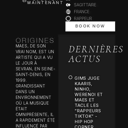
MAINTENANT
SAGITTAIRE
FRANCE
RAPPEUR
BOOK NOW
BOOK NOW
ORIGINES
DERNIÈRES
MAES, DE SON
VRAI NOM, EST UN
ACTUS
ARTISTE QUI A VU
LE JOUR À
SEVRAN, EN SEINE-
SAINT-DENIS, EN
GIMS JUGE
1999.
KAARIS,
GRANDISSANT
NINHO,
DANS UN
WERENOI ET
ENVIRONNEMENT
MAES ET
OÙ LA MUSIQUE
TACLE LES
ÉTAIT
“RAPPEURS
OMNIPRÉSENTE, IL
TIKTOK” -
A RAPIDEMENT ÉTÉ
HIP HOP
INFLUENCÉ PAR
CORNER