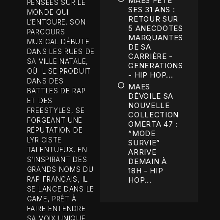
MAES FÊTE
PENSÉES SUR LE
SES 31 ANS :
MONDE QUI
RETOUR SUR
L’ENTOURE. SON
5 ANECDOTES
PARCOURS
MARQUANTES
MUSICAL DÉBUTE
DE SA
DANS LES RUES DE
CARRIÈRE -
SA VILLE NATALE,
GENERATIONS
OÙ IL SE PRODUIT
- HIP HOP...
DANS DES
MAES
BATTLES DE RAP
DÉVOILE SA
ET DES
NOUVELLE
FREESTYLES, SE
COLLECTION
FORGEANT UNE
OMERTA 47 :
RÉPUTATION DE
“MODE
LYRICISTE
SURVIE”
TALENTUEUX. EN
ARRIVE
S’INSPIRANT DES
DEMAIN À
GRANDS NOMS DU
18H - HIP
RAP FRANÇAIS, IL
HOP...
SE LANCE DANS LE
GAME, PRÊT À
FAIRE ENTENDRE
SA VOIX UNIQUE.