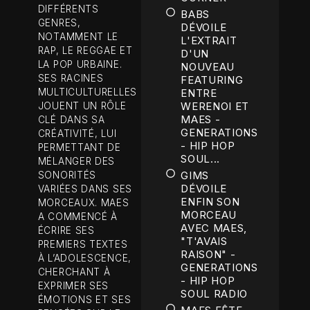
DIFFÉRENTS
BABS
GENRES,
DÉVOILE
NOTAMMENT LE
L'EXTRAIT
RAP, LE REGGAE ET
D'UN
LA POP URBAINE.
NOUVEAU
SES RACINES
FEATURING
MULTICULTURELLES
ENTRE
WERENOI ET
JOUENT UN RÔLE
MAES -
CLÉ DANS SA
GENERATIONS
CRÉATIVITÉ, LUI
- HIP HOP
PERMETTANT DE
SOUL...
MÉLANGER DES
GIMS
SONORITÉS
DÉVOILE
VARIÉES DANS SES
ENFIN SON
MORCEAUX. MAES
MORCEAU
A COMMENCÉ À
AVEC MAES,
ÉCRIRE SES
"T'AVAIS
PREMIERS TEXTES
RAISON" -
À L’ADOLESCENCE,
GENERATIONS
CHERCHANT À
- HIP HOP
EXPRIMER SES
SOUL RADIO
ÉMOTIONS ET SES