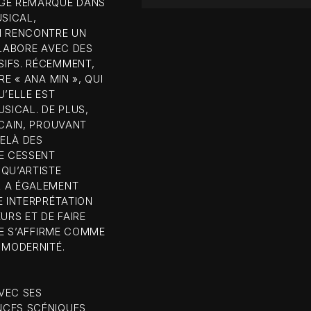
AGE REMARQUÉ DANS
USICAL,
I RENCONTRE UN
LLABORE AVEC DES
SIFS. RÉCEMMENT,
E « ANA MIN », QUI
U’ELLE EST
SICAL. DE PLUS,
OCAIN, PROUVANT
ELÀ DES
NE CESSENT
 QU’ARTISTE
L A ÉGALEMENT
E INTERPRÉTATION
URS ET DE FAIRE
LE S’AFFIRME COMME
 MODERNITÉ.
VEC SES
NCES SCÉNIQUES