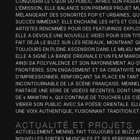
CONQUÉRIR LE CŒUR DU PUBLIC. APRÈS SON PASS
L’ÉMISSION, ELLE BALANCE SON PREMIER PROJET M
MÉLANGEANT DES SONORITÉS POP ET URBAINES, QU
SUCCÈS IMMÉDIAT. ELLE ENCHAÎNE LES HITS ET CO
ARTISTES RENOMMÉS POUR DES FEATURINGS EXPLO
ELLE A DÉVOILÉ UNE NOUVELLE VIDÉO POUR SON TITR
FAIT DÉJÀ LE BUZZ SUR LES RÉSEAUX, MONTRANT Q
TOUJOURS EN PLEINE ASCENSION DANS LE MILIEU MU
ELLE A SIGNÉ LA BANDE ORIGINALE D’UN FILM MAR
AINSI SA POLYVALENCE ET SON RAYONNEMENT AU-D
FRONTIÈRES. SON ENGAGEMENT ET SA CRÉATIVITÉ 
D’IMPRESSIONNER, RENFORÇANT SA PLACE EN TANT
INCONTOURNABLE DE LA SCÈNE FRANÇAISE. MENNE
PARTAGÉ UNE SÉRIE DE VIDÉOS RÉCENTES, DONT UN
DE « MAWTINI », QUI CONTINUE DE TOUCHER LES CŒ
VIBRER SON PUBLIC AVEC SA POÉSIE ORIENTALE. EL
UNE VOIX AUTHENTIQUE, FUSIONNANT TRADITION ET
ACTUALITÉ ET PROJETS
ACTUELLEMENT, MENNEL FAIT TOUJOURS LE BUZZ A
NOUVELLES SORTIES MUSICALES ET SES PERFORMA