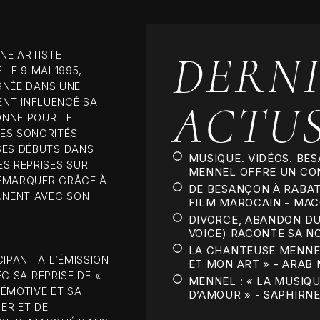
BOOK NOW
DERNI
NE ARTISTE
LE 9 MAI 1995,
IGNÉE DANS UNE
ACTU
NT INFLUENCÉ SA
ONNE POUR LE
ES SONORITÉS
SES DÉBUTS DANS
MUSIQUE. VIDÉOS. BES
S REPRISES SUR
MENNEL OFFRE UN CON
 REMARQUER GRÂCE À
DE BESANÇON À RABAT
ONNENT AVEC SON
FILM MAROCAIN - MA
DIVORCE, ABANDON DU
VOICE) RACONTE SA N
LA CHANTEUSE MENNEL
IPANT À L’ÉMISSION
ET MON ART » - ARAB
EC SA REPRISE DE «
MENNEL : « LA MUSIQU
ÉMOTIVE ET SA
D’AMOUR » - SAPHIRN
ER ET DE