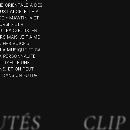
IE ORIENTALE À DES
US LARGE. ELLE A
E « MAWTINI » ET
RSI » ET «
R LES CŒURS. EN
RS MAIS JE T’AIME
« HER VOICE »
LA MUSIQUE ET SA
A PERSONNALITÉ.
T D’ELLE UNE
NS, ET ON PEUT
T DANS UN FUTUR
UTÉS
CLIP