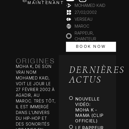
MAINTENANT
MOHAMED KAID
27/02/2002
VERSEAU
MAROC
RAPPEUR,
CHANTEUR
BOOK NOW
BOOK NOW
ORIGINES
DERNIÈRES
MOHA K, DE SON
VRAI NOM
ACTUS
MOHAMED KAID,
VOIT LE JOUR LE
27 FÉVRIER 2002 À
AGADIR, AU
NOUVELLE
MAROC. TRÈS TÔT,
VIDÉO:
IL EST IMMERGÉ
MOHA K -
DANS L’UNIVERS
MAMA (CLIP
DU HIP-HOP ET
OFFICIEL)
DES SONORITÉS
LE RAPPEUR