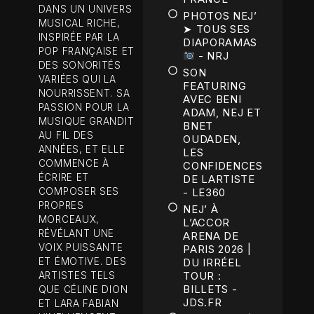
DANS UN UNIVERS
PHOTOS NEJ’
MUSICAL RICHE,
➤ TOUS SES
INSPIRÉE PAR LA
DIAPORAMAS
POP FRANÇAISE ET
- NRJ
DES SONORITÉS
SON
VARIÉES QUI LA
FEATURING
NOURRISSENT. SA
AVEC BENI
PASSION POUR LA
ADAM, NEJ ET
MUSIQUE GRANDIT
BNET
AU FIL DES
OUDADEN,
ANNÉES, ET ELLE
LES
COMMENCE À
CONFIDENCES
ÉCRIRE ET
DE LARTISTE
COMPOSER SES
- LE360
PROPRES
NEJ’ À
MORCEAUX,
L’ACCOR
RÉVÉLANT UNE
ARENA DE
VOIX PUISSANTE
PARIS 2026 |
ET ÉMOTIVE. DES
DU IRRÉEL
TOUR :
ARTISTES TELS
BILLETS -
QUE CÉLINE DION
JDS.FR
ET LARA FABIAN