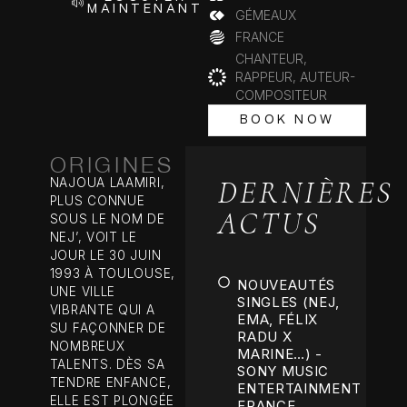
MAINTENANT
GÉMEAUX
FRANCE
CHANTEUR,
RAPPEUR, AUTEUR-
COMPOSITEUR
BOOK NOW
BOOK NOW
ORIGINES
DERNIÈRES
NAJOUA LAAMIRI,
PLUS CONNUE
ACTUS
SOUS LE NOM DE
NEJ’, VOIT LE
JOUR LE 30 JUIN
1993 À TOULOUSE,
NOUVEAUTÉS
UNE VILLE
SINGLES (NEJ,
VIBRANTE QUI A
EMA, FÉLIX
SU FAÇONNER DE
RADU X
NOMBREUX
MARINE…) -
TALENTS. DÈS SA
SONY MUSIC
TENDRE ENFANCE,
ENTERTAINMENT
ELLE EST PLONGÉE
FRANCE