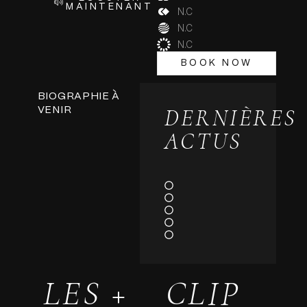
MAINTENANT
N.C
N.C
N.C
BOOK NOW
BOOK NOW
BIOGRAPHIE À
DERNIÈRES
VENIR
ACTUS
LES +
CLIP