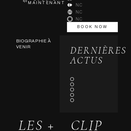
MAINTENANT
N.C
N.C
N.C
BOOK NOW
BOOK NOW
BIOGRAPHIE À
DERNIÈRES
VENIR
ACTUS
LES +
CLIP