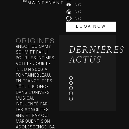
MAINTENANT
N.C
N.C
N.C
BOOK NOW
BOOK NOW
ORIGINES
DERNIÈRES
RNBOI, OU SAMY
SCHMITT FAHLI
ACTUS
POUR LES INTIMES,
VOIT LE JOUR LE
15 JUIN 2006 À
FONTAINEBLEAU,
EN FRANCE. TRÈS
TÔT, IL PLONGE
DANS L’UNIVERS
MUSICAL,
INFLUENCÉ PAR
LES SONORITÉS
RNB ET RAP QUI
MARQUENT SON
ADOLESCENCE. SA