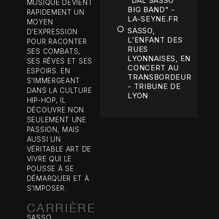
"DAL SASSO
MUSIQUE DEVIENT
BIG BAND" -
RAPIDEMENT UN
LA-SEYNE.FR
MOYEN
SASSO,
D’EXPRESSION
L’ENFANT DES
POUR RACONTER
RUES
SES COMBATS,
LYONNAISES, EN
SES RÊVES ET SES
CONCERT AU
ESPOIRS. EN
TRANSBORDEUR
S’IMMERGEANT
- TRIBUNE DE
DANS LA CULTURE
LYON
HIP-HOP, IL
DÉCOUVRE NON
SEULEMENT UNE
PASSION, MAIS
AUSSI UN
VÉRITABLE ART DE
VIVRE QUI LE
POUSSE À SE
DÉMARQUER ET À
S’IMPOSER.
CARRIÈRE
SASSO