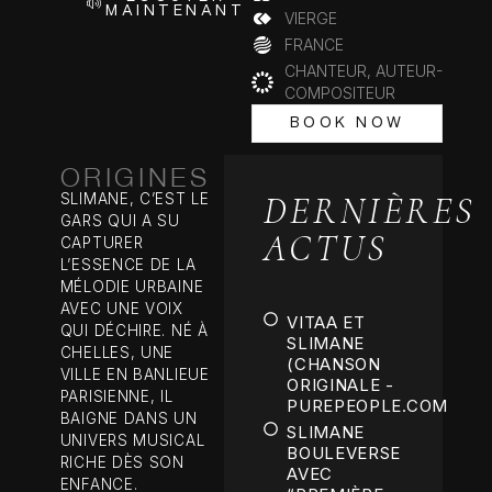
MAINTENANT
VIERGE
FRANCE
CHANTEUR, AUTEUR-
COMPOSITEUR
BOOK NOW
BOOK NOW
ORIGINES
DERNIÈRES
SLIMANE, C’EST LE
GARS QUI A SU
ACTUS
CAPTURER
L’ESSENCE DE LA
MÉLODIE URBAINE
AVEC UNE VOIX
VITAA ET
QUI DÉCHIRE. NÉ À
SLIMANE
CHELLES, UNE
(CHANSON
VILLE EN BANLIEUE
ORIGINALE -
PARISIENNE, IL
PUREPEOPLE.COM
BAIGNE DANS UN
SLIMANE
UNIVERS MUSICAL
BOULEVERSE
RICHE DÈS SON
AVEC
ENFANCE.