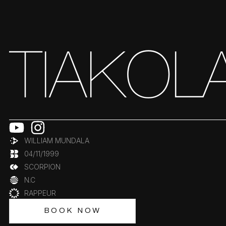
TIAKOL
WILLIAM MUNDALA
04/11/1999
SCORPION
N.C
RAPPEUR
BOOK NOW