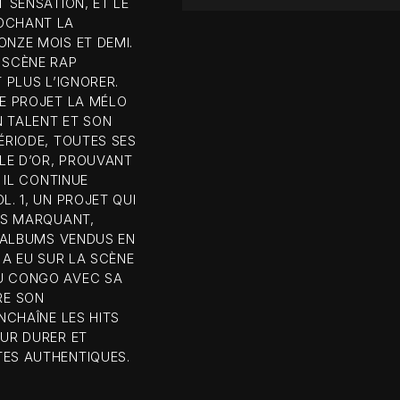
T SENSATION, ET LE
ROCHANT LA
ONZE MOIS ET DEMI.
 SCÈNE RAP
 PLUS L’IGNORER.
LE PROJET LA MÉLO
N TALENT ET SON
ÉRIODE, TOUTES SES
LE D’OR, PROUVANT
 IL CONTINUE
L. 1, UN PROJET QUI
LUS MARQUANT,
D’ALBUMS VENDUS EN
 A EU SUR LA SCÈNE
AU CONGO AVEC SA
RE SON
NCHAÎNE LES HITS
OUR DURER ET
TES AUTHENTIQUES.