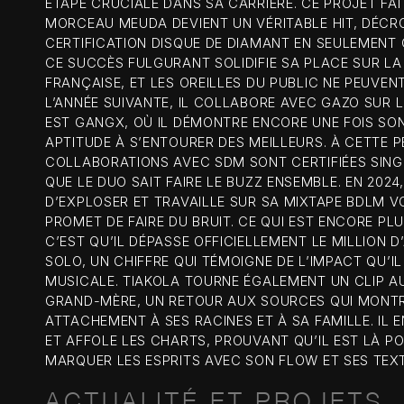
ÉTAPE CRUCIALE DANS SA CARRIÈRE. CE PROJET FAI
MORCEAU MEUDA DEVIENT UN VÉRITABLE HIT, DÉC
CERTIFICATION DISQUE DE DIAMANT EN SEULEMENT 
CE SUCCÈS FULGURANT SOLIDIFIE SA PLACE SUR LA
FRANÇAISE, ET LES OREILLES DU PUBLIC NE PEUVENT
L’ANNÉE SUIVANTE, IL COLLABORE AVEC GAZO SUR 
EST GANGX, OÙ IL DÉMONTRE ENCORE UNE FOIS SO
APTITUDE À S’ENTOURER DES MEILLEURS. À CETTE P
COLLABORATIONS AVEC SDM SONT CERTIFIÉES SING
QUE LE DUO SAIT FAIRE LE BUZZ ENSEMBLE. EN 2024,
D’EXPLOSER ET TRAVAILLE SUR SA MIXTAPE BDLM VO
PROMET DE FAIRE DU BRUIT. CE QUI EST ENCORE P
C’EST QU’IL DÉPASSE OFFICIELLEMENT LE MILLION 
SOLO, UN CHIFFRE QUI TÉMOIGNE DE L’IMPACT QU’IL
MUSICALE. TIAKOLA TOURNE ÉGALEMENT UN CLIP 
GRAND-MÈRE, UN RETOUR AUX SOURCES QUI MONT
ATTACHEMENT À SES RACINES ET À SA FAMILLE. IL E
ET AFFOLE LES CHARTS, PROUVANT QU’IL EST LÀ P
MARQUER LES ESPRITS AVEC SON FLOW ET SES TEX
ACTUALITÉ ET PROJETS