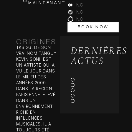
MAINTENANT
N.C
N.C
N.C
BOOK NOW
BOOK NOW
ORIGINES
DERNIÈRES
TKS 2G, DE SON
VRAI NOM TANGUY
ACTUS
KÉVIN SONI, EST
UN ARTISTE QUI A
VU LE JOUR DANS
LE MILIEU DES
ANNÉES 2000
DANS LA RÉGION
PARISIENNE. ÉLEVÉ
DANS UN
ENVIRONNEMENT
RICHE EN
INFLUENCES
MUSICALES, IL A
TOUJOURS ÉTÉ