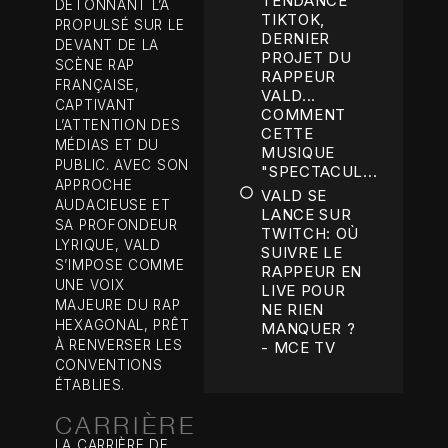
TENDANCE
DÉTONNANT L’A
TIKTOK,
PROPULSÉ SUR LE
DERNIER
DEVANT DE LA
PROJET DU
SCÈNE RAP
RAPPEUR
FRANÇAISE,
VALD...
CAPTIVANT
COMMENT
L’ATTENTION DES
CETTE
MÉDIAS ET DU
MUSIQUE
PUBLIC. AVEC SON
"SPECTACUL...
APPROCHE
VALD SE
AUDACIEUSE ET
LANCE SUR
SA PROFONDEUR
TWITCH: OÙ
LYRIQUE, VALD
SUIVRE LE
S’IMPOSE COMME
RAPPEUR EN
UNE VOIX
LIVE POUR
MAJEURE DU RAP
NE RIEN
HEXAGONAL, PRÊT
MANQUER ?
À RENVERSER LES
- MCE TV
CONVENTIONS
ÉTABLIES.
CARRIÈRE
LA CARRIÈRE DE