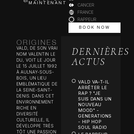
MAINTENANT
CANCER
FRANCE
RAPPEUR
BOOK NOW
BOOK NOW
ORIGINES
DERNIÈRES
VALD, DE SON VRAI
NOM VALENTIN LE
ACTUS
DU, VOIT LE JOUR
LE 15 JUILLET 1992
À AULNAY-SOUS-
BOIS, UN LIEU
VALD VA-T-IL
EMBLÉMATIQUE DE
ARRÊTER LE
LA SEINE-SAINT-
RAP ? "JE
DENIS. DANS CET
SUIS DANS UN
ENVIRONNEMENT
NOUVEAU
RICHE EN
MOOD" -
DIVERSITÉ
GENERATIONS
CULTURELLE, IL
- HIP HOP
DÉVELOPPE TRÈS
SOUL RADIO
TÔT UNE PASSION