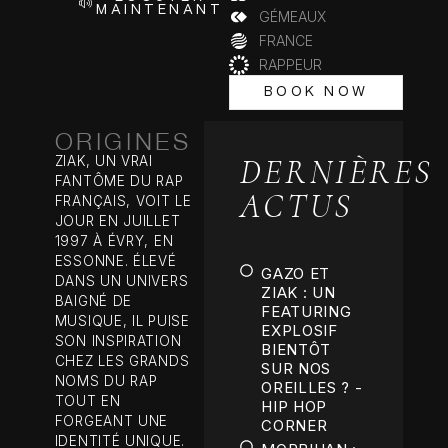
MAINTENANT
GÉMEAUX
FRANCE
RAPPEUR
BOOK NOW
BOOK NOW
ORIGINES
DERNIÈRES
ZIAK, UN VRAI
FANTÔME DU RAP
ACTUS
FRANÇAIS, VOIT LE
JOUR EN JUILLET
1997 À ÉVRY, EN
ESSONNE. ÉLEVÉ
GAZO ET
DANS UN UNIVERS
ZIAK : UN
BAIGNÉ DE
FEATURING
MUSIQUE, IL PUISE
EXPLOSIF
SON INSPIRATION
BIENTÔT
CHEZ LES GRANDS
SUR NOS
NOMS DU RAP
OREILLES ? -
TOUT EN
HIP HOP
FORGEANT UNE
CORNER
IDENTITÉ UNIQUE.