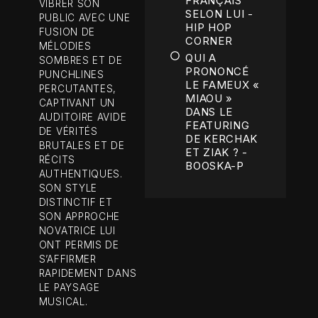
FRANÇAIS
VIBRER SON
SELON LUI -
PUBLIC AVEC UNE
HIP HOP
FUSION DE
CORNER
MÉLODIES
QUI A
SOMBRES ET DE
PRONONCÉ
PUNCHLINES
LE FAMEUX «
PERCUTANTES,
MIAOU »
CAPTIVANT UN
DANS LE
AUDITOIRE AVIDE
FEATURING
DE VÉRITÉS
DE KERCHAK
BRUTALES ET DE
ET ZIAK ? -
RÉCITS
BOOSKA-P
AUTHENTIQUES.
SON STYLE
DISTINCTIF ET
SON APPROCHE
NOVATRICE LUI
ONT PERMIS DE
S’AFFIRMER
RAPIDEMENT DANS
LE PAYSAGE
MUSICAL.