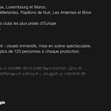
sse, Luxembourg et Maroc,
ferlantes, Papillons de Nuit, Les Ardentes et Brive
s clubs les plus prisés d’Europe
s
é : visuels immersifs, mise en scène spectaculaire,
plus de 120 personnes à chaque production.
a un modèle de tournée francophone. Gims et
e performance scénique », souligne un membre de
gie