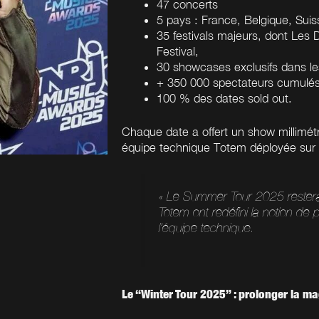
47
concerts
5 pays
: France, Belgique, Sui
35
festivals
majeurs, dont Les Dé
Festival,
30
showcases
exclusifs dans le
+
350 000
spectateurs
cumulé
100 %
des dates sold out.
Chaque date a offert un show millimétr
équipe technique Totem déployée sur 
« Le Summer Tour 2025 rester
Totem ont redéfini la notion d
l’équipe technique.
Le “Winter Tour 2025” : prolonger la ma