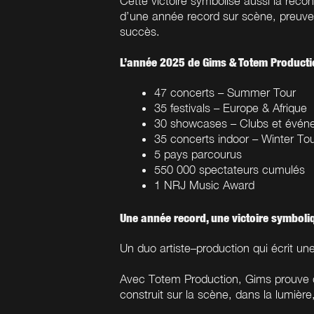
Cette victoire symbolise aussi la reco
d’une année record sur scène, preuve
succès.
L’année 2025 de Gims & Totem Productio
47 concerts – Summer Tour
35 festivals – Europe & Afrique
30 showcases – Clubs et évén
35 concerts indoor – Winter To
5 pays parcourus
550 000 spectateurs cumulés
1 NRJ Music Award
Une année record, u
ne victoire symboli
Un duo artiste–production qui écrit une
Avec Totem Production, Gims prouve qu
construit sur la scène, dans la lumière