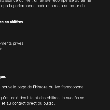
nnaissance du live : un artiste récompensé au terme
 que la performance scénique reste au cœur du
n en chiffres
ements privés
ur
que.
 nouvelle page de l’histoire du live francophone.
’au-delà des hits et des chiffres, le succès se
, et au contact direct du public.