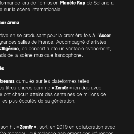
Planète Rap
formance lors de l’émission
de Sofiane a
e sur la scène internationale.
ccor Arena
Accor
rêve en se produisant pour la première fois à l’
s grandes salles de France. Accompagné d’artistes
L’Algérino
, ce concert a été un véritable événement,
ands de la scène musicale francophone.
és
streams
cumulés sur les plateformes telles
« Zemër »
es titres phares comme
(en duo avec
 »
ont chacun atteint des centaines de millions de
es les plus écoutés de sa génération.
« Zemër »
 son hit
, sorti en 2019 en collaboration avec
 Ce morceau, qui mélange habilement des influences