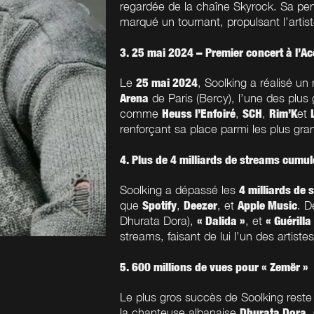
regardée de la chaîne Skyrock. Sa per
marqué un tournant, propulsant l’artist
3. 25 mai 2024 – Premier concert à l’A
25 mai 2024
Le
, Soolking a réalisé un 
Arena
de Paris (Bercy), l’une des plu
Heuss l’Enfoiré
SCH
Rim’K
comme
,
,
et
renforçant sa place parmi les plus gr
4. Plus de 4 milliards de streams cumul
4 milliards de 
Soolking a dépassé les
Spotify
Deezer
Apple Music
que
,
, et
. D
« Dalida »
« Guérilla
Dhurata Dora),
, et
streams, faisant de lui l’un des artist
5. 600 millions de vues pour « Zemër »
Le plus gros succès de Soolking reste
Dhurata Dora
la chanteuse albanaise
.