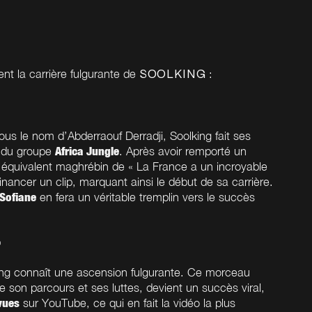
rent la carrière fulgurante de
:
SOOLKING
ous le nom d’Abderraouf Derradji, Soolking fait ses
Africa Jungle
n du groupe
. Après avoir remporté un
’équivalent maghrébin de « La France a un incroyable
financer un clip, marquant ainsi le début de sa carrière.
Sofiane
en fera un véritable tremplin vers le succès
»
king connaît une ascension fulgurante. Ce morceau
e son parcours et ses luttes, devient un succès viral,
vues
sur YouTube, ce qui en fait la vidéo la plus