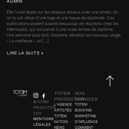
ADMIN
Elle l’avait teasé sur les réseaux sociaux avec une photo, où
on la voit vêtue d’une toge et une toque de diplômée. Ces
publications avaient suscité beaucoup de réactions chez les
internautes, qui ont pensé à une vraie remise de diplôme.
Une semaine plus tard, Wejdene dévoilait son nouveau single
« La meilleure », et […]
LIRE LA SUITE »
TOTEM
NOS
PRODUCTION
SERVICES
© TOTEM
L'AGENCE
TOTEM
PRODUCTION
ARTISTES
BOOKING
2026
TOTEM
MARKETING
MENTIONS
NATION
D'INFLUENCE
LÉGALES
NEWS
COMMENT