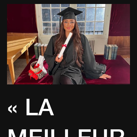
«
LA
MEILLEURE
»
:
WEJDENE
DE
RETOUR
AVEC
UN
TITRE
PLUS
ENGAGÉ
« LA
MEILLEUR