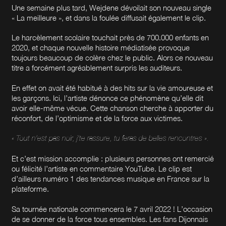
Une semaine plus tard, Wejdene dévoilait son nouveau single
« La meilleure », et dans la foulée diffusait également le clip.
Le harcèlement scolaire touchait près de 700.000 enfants en
2020, et chaque nouvelle histoire médiatisée provoque
toujours beaucoup de colère chez le public. Alors ce nouveau
titre a forcément agréablement surpris les auditeurs.
En effet on avait été habitué à des hits sur la vie amoureuse et
les garçons. Ici, l’artiste dénonce ce phénomène qu’elle dit
avoir elle-même vécue. Cette chanson cherche à apporter du
réconfort, de l’optimisme et de la force aux victimes.
« Tout n’est pas noir, j’te rassure, tu feras de belles rencontres ».
Et c’est mission accomplie : plusieurs personnes ont remercié
ou félicité l’artiste en commentaire YouTube. Le clip est
d’ailleurs numéro 1 des tendances musique en France sur la
plateforme.
Sa
tournée nationale
commencera le 7 avril 2022 ! L’occasion
de se donner de la force tous ensembles. Les fans Dijonnais