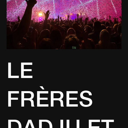
TOURNÉE
COMMUNES
POUR
L’ÉTÉ
2023
LE
FRÈRES
DADJU ET