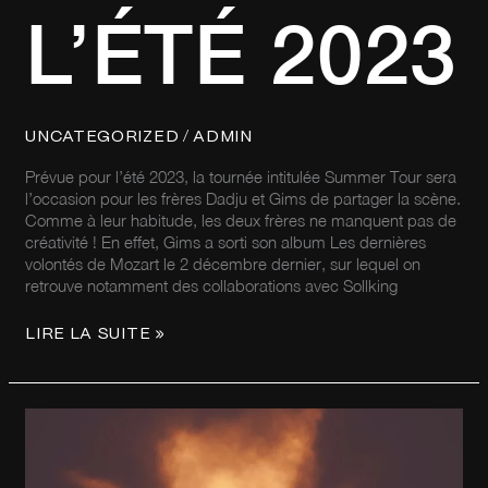
L’ÉTÉ 2023
/
UNCATEGORIZED
ADMIN
Prévue pour l’été 2023, la tournée intitulée Summer Tour sera
l’occasion pour les frères Dadju et Gims de partager la scène.
Comme à leur habitude, les deux frères ne manquent pas de
créativité ! En effet, Gims a sorti son album Les dernières
volontés de Mozart le 2 décembre dernier, sur lequel on
retrouve notamment des collaborations avec Sollking
LIRE LA SUITE »
CÉRÉMONIE
DES
FLAMMES
2023,