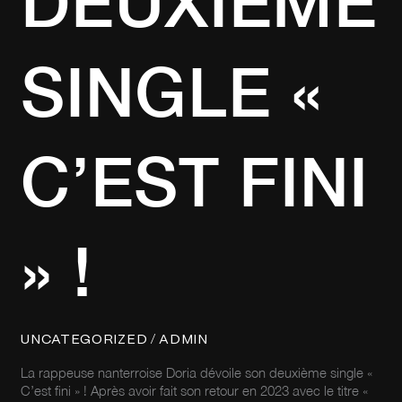
DEUXIÈME
SINGLE «
C’EST FINI
» !
/
UNCATEGORIZED
ADMIN
La rappeuse nanterroise Doria dévoile son deuxième single «
C’est fini » ! Après avoir fait son retour en 2023 avec le titre «