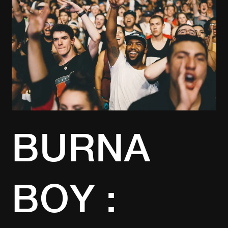
GRAND
RETOUR
À
PARIS
LA
DÉFENSE
ARENA
BURNA
BOY :