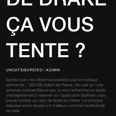
ÇA VOUS
TENTE ?
/
UNCATEGORIZED
ADMIN
Sachez que c’est désormais possible pour la modique
somme de… 250.000 dollars de l’heure, rien que ça ! Une
annonce curieuse Depuis peu, si vous recherchez un studio
d’enregistrement à réserver sur l’application Stufinder, vous
pouvez tomber sur celui de Drake lui-même ! Le principal
intéressé et son équipe ont d’ailleurs confirmé l’authenticité
de cette