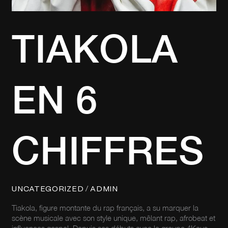
TIAKOLA
EN 6
CHIFFRES
/
UNCATEGORIZED
ADMIN
Tiakola, figure montante du rap français, a su marquer la
scène musicale avec son style unique, mêlant rap, afrobeat et
influences gospel. Depuis ses débuts avec le groupe 4Keus