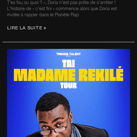
T’es fou ou quoi ? », Doria n’est pas prête de s’arrêter !
L’histoire de « c’est fini » commence alors que Doria est
invitée à rapper dans le Planète Rap
LIRE LA SUITE »
LE
CÉLÈBRE
HUMORISTE
CANADIEN
D’ORIGINE
HAÏTIENNE
TAILAIRE
LAGUERRE,
PLUS
CONNU
SOUS
LE
NOM
DE