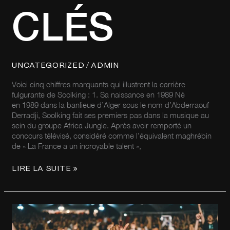
CLÉS
/
UNCATEGORIZED
ADMIN
Voici cinq chiffres marquants qui illustrent la carrière
fulgurante de Soolking : 1. Sa naissance en 1989 Né
en 1989 dans la banlieue d’Alger sous le nom d’Abderraouf
Derradji, Soolking fait ses premiers pas dans la musique au
sein du groupe Africa Jungle. Après avoir remporté un
concours télévisé, considéré comme l’équivalent maghrébin
de « La France a un incroyable talent »,
LIRE LA SUITE »
BURNA
BOY
: