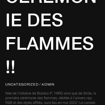
IE DES
FLAMMES
!!
/
UNCATEGORIZED
ADMIN
Née de l’initiative de Booska-P, YARD ainsi que de Smile, la
première cérémonie des flammes, dédiée à l’univers rap,
R&B et des styles affiliés, aura lieu en mai 2023 ! Le constat