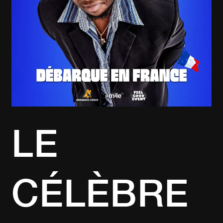
TAI
TL
LE
CÉLÈBRE