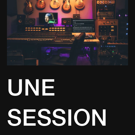
AU
STUDIO
DE
DRAKE
ÇA
VOUS
TENTE
?
UNE
SESSION