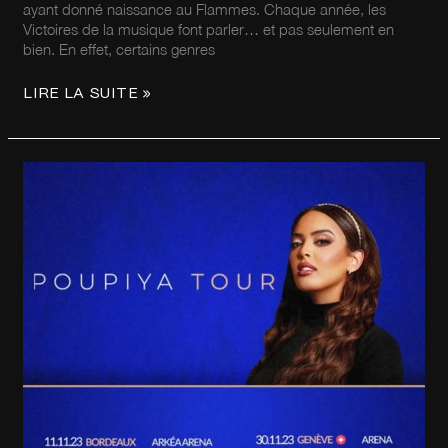
ayant donné naissance au Flammes. Chaque année, les
Victoires de la musique font parler… et pas seulement en
bien. En effet, certains genres
LIRE LA SUITE »
LA
CHANTEUSE
NEJ’
ANNONCE
SON
GRAND
RETOUR
SUR
SCÈNE
POUR
2023