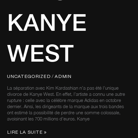
KANYE
WEST
/
UNCATEGORIZED
ADMIN
La séparation avec Kim Kardashian n’a pas été l’unique
divorce de Kanye West. En effet, l’artiste a connu une autre
rupture : celle avec la célèbre marque Adidas en octobre
dernier. Ainsi, les dirigeants de la marque aux trois bandes
ont estimé la possibilité de perdre une somme colossale,
avoisinant les 700 millions d’euros. Kanye
LIRE LA SUITE »