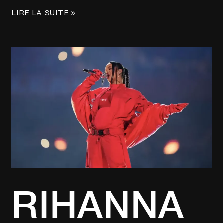
LIRE LA SUITE »
RIHANNA
AU
SUPER
BOWL
:
UNE
ANNONCE
INATTENDUE
SOUS
LE
FEU
DES
PROJECTEURS
RIHANNA