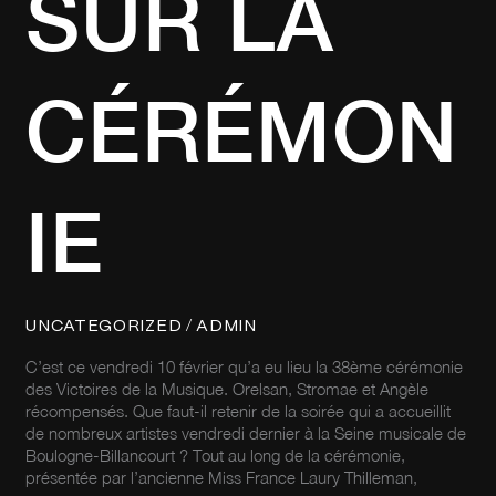
SUR LA
CÉRÉMON
IE
/
UNCATEGORIZED
ADMIN
C’est ce vendredi 10 février qu’a eu lieu la 38ème cérémonie
des Victoires de la Musique. Orelsan, Stromae et Angèle
récompensés. Que faut-il retenir de la soirée qui a accueillit
de nombreux artistes vendredi dernier à la Seine musicale de
Boulogne-Billancourt ? Tout au long de la cérémonie,
présentée par l’ancienne Miss France Laury Thilleman,