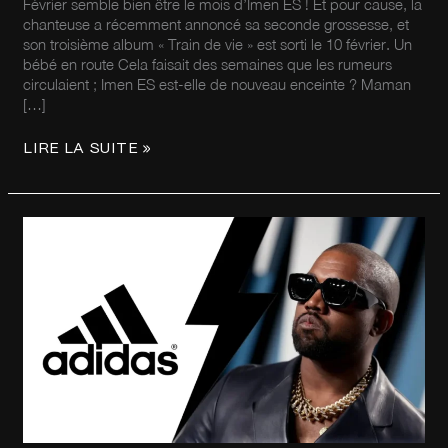
Février semble bien être le mois d’Imen ES ! Et pour cause, la
chanteuse a récemment annoncé sa seconde grossesse, et
son troisième album « Train de vie » est sorti le 10 février. Un
bébé en route Cela faisait des semaines que les rumeurs
circulaient ; Imen ES est-elle de nouveau enceinte ? Maman
[…]
LIRE LA SUITE »
ADIDAS
RISQUE
DE
PERDRE
DES
MILLIONS
APRÈS
SA
RUPTURE
AVEC
KANYE
WEST