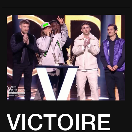
VICTOIRES
DE
LA
MUSIQUE
2023
:
RETOUR
SUR
LA
CÉRÉMONIE
VICTOIRE