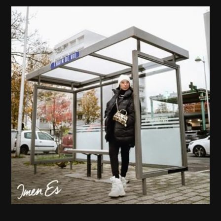
IMENES:
UN
BÉBÉ
ET
UN
ALBUM!