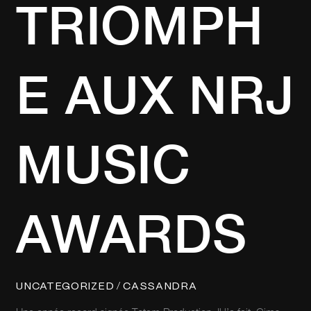
TRIOMPH
E AUX NRJ
MUSIC
AWARDS
/
UNCATEGORIZED
CASSANDRA