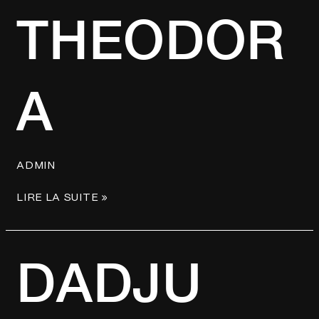
THEODORA
THEODOR
A
ADMIN
LIRE LA SUITE »
DADJU
DADJU