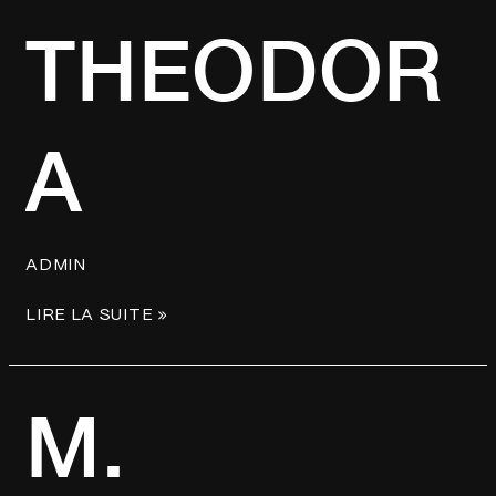
THEODORA
THEODOR
A
ADMIN
LIRE LA SUITE »
M.
M.
POKORA